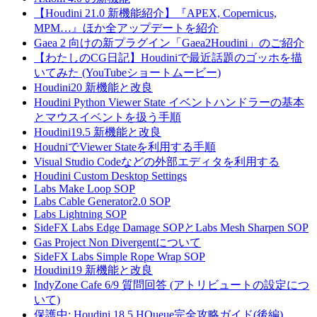
【Houdini 21.0 新機能紹介】『APEX, Copernicus,
MPM…』ほか全アップデートを紹介
Gaea 2 向けの新プラグイン「Gaea2Houdini」のご紹介
【わたしのCG日記】Houdiniで最近話題のゴッホを描
いてみた (YouTubeショートムービー)
Houdini20 新機能と改良
Houdini Python Viewer State イベントハンドラーの基本
とマウスイベントを扱う手順
Houdini19.5 新機能と改良
HoudniでViewer Stateを利用する手順
Visual Studio Codeなどの外部エディタを利用する
Houdini Custom Desktop Settings
Labs Make Loop SOP
Labs Cable Generator2.0 SOP
Labs Lightning SOP
SideFX Labs Edge Damage SOPとLabs Mesh Sharpen SOP
Gas Project Non Divergentについて
SideFX Labs Simple Rope Wrap SOP
Houdini19 新機能と改良
IndyZone Cafe 6/9 質問回答 (アトリビュートの設定につ
いて)
保護中: Houdini 18.5 HQueue完全攻略ガイド(後編)