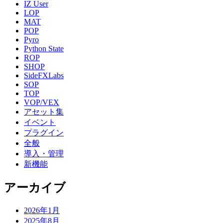
IZ User
LOP
MAT
POP
Pyro
Python State
ROP
SHOP
SideFXLabs
SOP
TOP
VOP/VEX
アセット集
イベント
プラグイン
全般
導入・管理
新機能
アーカイブ
2026年1月
2025年8月