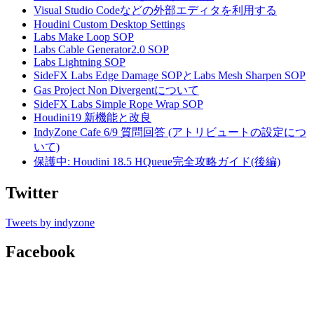
Visual Studio Codeなどの外部エディタを利用する
Houdini Custom Desktop Settings
Labs Make Loop SOP
Labs Cable Generator2.0 SOP
Labs Lightning SOP
SideFX Labs Edge Damage SOPとLabs Mesh Sharpen SOP
Gas Project Non Divergentについて
SideFX Labs Simple Rope Wrap SOP
Houdini19 新機能と改良
IndyZone Cafe 6/9 質問回答 (アトリビュートの設定につ
いて)
保護中: Houdini 18.5 HQueue完全攻略ガイド(後編)
Twitter
Tweets by indyzone
Facebook