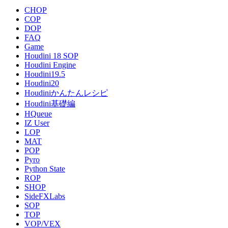
CHOP
COP
DOP
FAQ
Game
Houdini 18 SOP
Houdini Engine
Houdini19.5
Houdini20
Houdiniかんたんレシピ
Houdini基礎編
HQueue
IZ User
LOP
MAT
POP
Pyro
Python State
ROP
SHOP
SideFXLabs
SOP
TOP
VOP/VEX