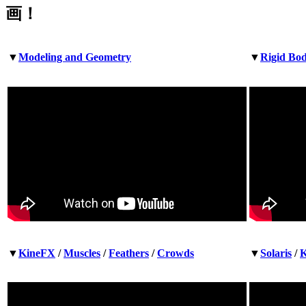
画！
▼
Modeling and Geometry
▼
Rigid Bo
▼
KineFX
/
Muscles
/
Feathers
/
Crowds
▼
Solaris
/