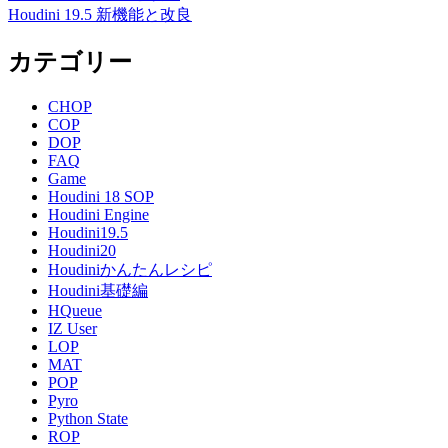
Houdini 19.5 新機能と改良
カテゴリー
CHOP
COP
DOP
FAQ
Game
Houdini 18 SOP
Houdini Engine
Houdini19.5
Houdini20
Houdiniかんたんレシピ
Houdini基礎編
HQueue
IZ User
LOP
MAT
POP
Pyro
Python State
ROP