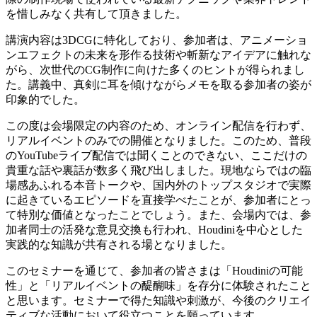
を惜しみなく共有して頂きました。
講演内容は3DCGに特化しており、参加者は、アニメーショ
ンエフェクトの未来を形作る技術や斬新なアイデアに触れな
がら、次世代のCG制作に向けた多くのヒントが得られまし
た。講義中、真剣に耳を傾けながらメモを取る参加者の姿が
印象的でした。
この度は会場限定の内容のため、オンライン配信を行わず、
リアルイベントのみでの開催となりました。このため、普段
のYouTubeライブ配信では聞くことのできない、ここだけの
貴重な話や裏話が数多く飛び出しました。現地ならではの臨
場感あふれる本音トークや、国内外のトップスタジオで実際
に起きているエピソードを直接学べたことが、参加者にとっ
て特別な価値となったことでしょう。また、会場内では、参
加者同士の活発な意見交換も行われ、Houdiniを中心とした
実践的な知識が共有される場となりました。
このセミナーを通じて、参加者の皆さまは「Houdiniの可能
性」と「リアルイベントの醍醐味」を存分に体験されたこと
と思います。セミナーで得た知識や刺激が、今後のクリエイ
ティブな活動において役立つことを願っています。