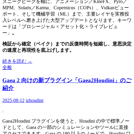
スニークピークを軸に、アニメーション／KineFX、Pyro／
MPM、Solaris／Karma、Copernicus（COPs）、Vulkanビュー
ポート、そして機械学習（ML）まで、主要レイヤを実務投
入レベルへ磨き上げた大型アップデートとなります。キーワ
ードは「プロシージャル × アセット化 × ライブレビュ
ー」
。
検証から確定（ベイク）までの反復時間を短縮し、意思決定
の速度と再現性を底上げします。
続きを読む
→
全般
Gaea 2 向けの新プラグイン「Gaea2Houdini」のご
紹介
2025-08-12
izhoudini
Gaea2Houdini プラグインを使うと、Houdini の中で標準ノー
ドとして、Gaea の一部のシミュレーションやツールに直接
アクセスできます。Gaea の 180 以上のノードで、Houdini ワ