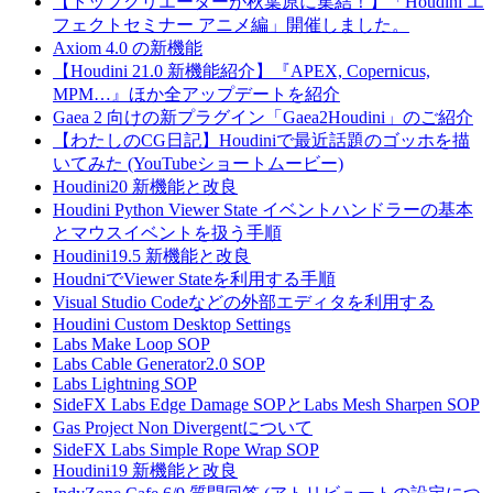
【トップクリエーターが秋葉原に集結！】「Houdini エ
フェクトセミナー アニメ編」開催しました。
Axiom 4.0 の新機能
【Houdini 21.0 新機能紹介】『APEX, Copernicus,
MPM…』ほか全アップデートを紹介
Gaea 2 向けの新プラグイン「Gaea2Houdini」のご紹介
【わたしのCG日記】Houdiniで最近話題のゴッホを描
いてみた (YouTubeショートムービー)
Houdini20 新機能と改良
Houdini Python Viewer State イベントハンドラーの基本
とマウスイベントを扱う手順
Houdini19.5 新機能と改良
HoudniでViewer Stateを利用する手順
Visual Studio Codeなどの外部エディタを利用する
Houdini Custom Desktop Settings
Labs Make Loop SOP
Labs Cable Generator2.0 SOP
Labs Lightning SOP
SideFX Labs Edge Damage SOPとLabs Mesh Sharpen SOP
Gas Project Non Divergentについて
SideFX Labs Simple Rope Wrap SOP
Houdini19 新機能と改良