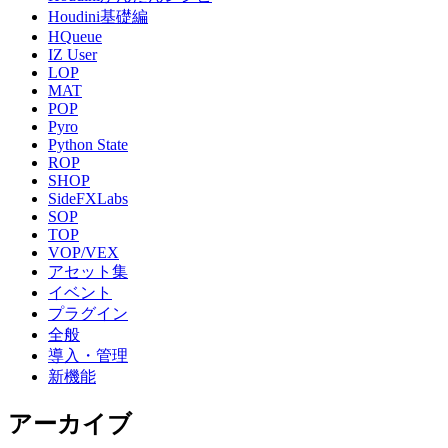
Houdini基礎編
HQueue
IZ User
LOP
MAT
POP
Pyro
Python State
ROP
SHOP
SideFXLabs
SOP
TOP
VOP/VEX
アセット集
イベント
プラグイン
全般
導入・管理
新機能
アーカイブ