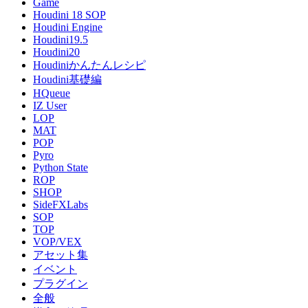
Game
Houdini 18 SOP
Houdini Engine
Houdini19.5
Houdini20
Houdiniかんたんレシピ
Houdini基礎編
HQueue
IZ User
LOP
MAT
POP
Pyro
Python State
ROP
SHOP
SideFXLabs
SOP
TOP
VOP/VEX
アセット集
イベント
プラグイン
全般