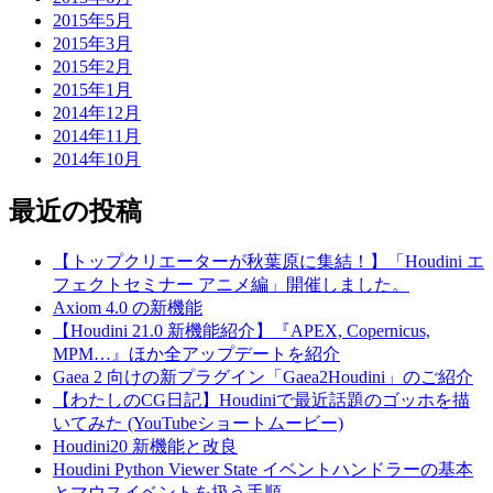
2015年5月
2015年3月
2015年2月
2015年1月
2014年12月
2014年11月
2014年10月
最近の投稿
【トップクリエーターが秋葉原に集結！】「Houdini エ
フェクトセミナー アニメ編」開催しました。
Axiom 4.0 の新機能
【Houdini 21.0 新機能紹介】『APEX, Copernicus,
MPM…』ほか全アップデートを紹介
Gaea 2 向けの新プラグイン「Gaea2Houdini」のご紹介
【わたしのCG日記】Houdiniで最近話題のゴッホを描
いてみた (YouTubeショートムービー)
Houdini20 新機能と改良
Houdini Python Viewer State イベントハンドラーの基本
とマウスイベントを扱う手順