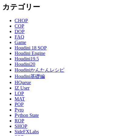
カテゴリー
CHOP
COP
DOP
FAQ
Game
Houdini 18 SOP
Houdini Engine
Houdini19.5
Houdini20
Houdiniかんたんレシピ
Houdini基礎編
HQueue
IZ User
LOP
MAT
POP
Pyro
Python State
ROP
SHOP
SideFXLabs