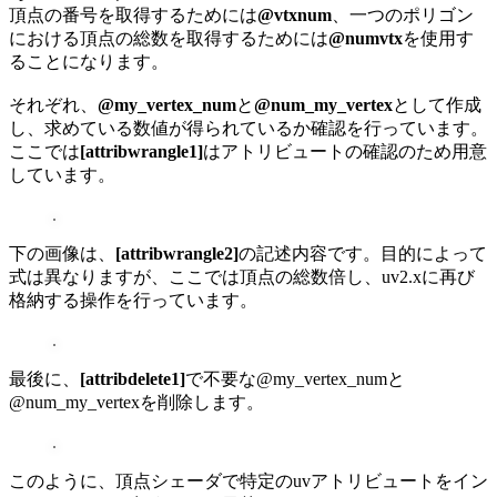
頂点の番号を取得するためには
@vtxnum
、一つのポリゴン
における頂点の総数を取得するためには
@numvtx
を使用す
ることになります。
それぞれ、
@my_vertex_num
と
@num_my_vertex
として作成
し、求めている数値が得られているか確認を行っています。
ここでは
[attribwrangle1]
はアトリビュートの確認のため用意
しています。
下の画像は、
[attribwrangle2]
の記述内容です。目的によって
式は異なりますが、ここでは頂点の総数倍し、uv2.xに再び
格納する操作を行っています。
最後に、
[attribdelete1]
で不要な@my_vertex_numと
@num_my_vertexを削除します。
このように、頂点シェーダで特定のuvアトリビュートをイン