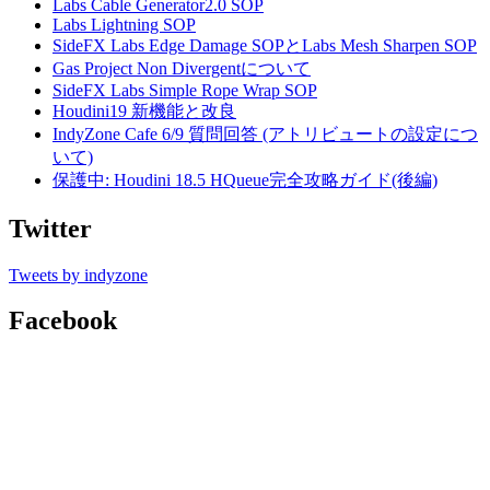
Labs Cable Generator2.0 SOP
Labs Lightning SOP
SideFX Labs Edge Damage SOPとLabs Mesh Sharpen SOP
Gas Project Non Divergentについて
SideFX Labs Simple Rope Wrap SOP
Houdini19 新機能と改良
IndyZone Cafe 6/9 質問回答 (アトリビュートの設定につ
いて)
保護中: Houdini 18.5 HQueue完全攻略ガイド(後編)
Twitter
Tweets by indyzone
Facebook