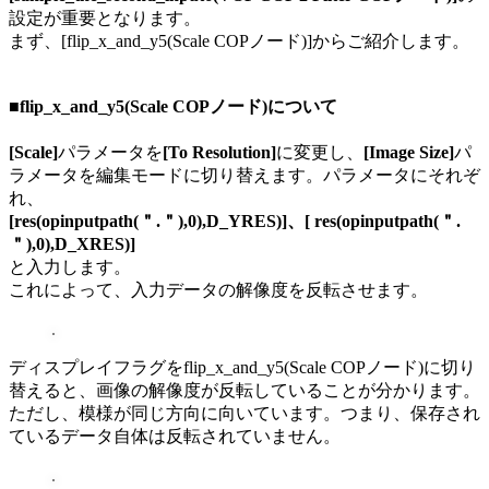
設定が重要となります。
まず、[flip_x_and_y5(Scale COPノード)]からご紹介します。
■flip_x_and_y5(Scale COPノード)について
[Scale]
パラメータを
[To Resolution]
に変更し、
[Image Size]
パ
ラメータを編集モードに切り替えます。パラメータにそれぞ
れ、
[res(opinputpath(＂.＂),0),D_YRES)]、[ res(opinputpath(＂.
＂),0),D_XRES)]
と入力します。
これによって、入力データの解像度を反転させます。
ディスプレイフラグをflip_x_and_y5(Scale COPノード)に切り
替えると、画像の解像度が反転していることが分かります。
ただし、模様が同じ方向に向いています。つまり、保存され
ているデータ自体は反転されていません。