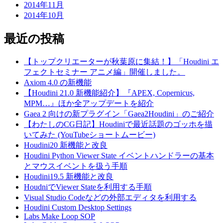
2014年11月
2014年10月
最近の投稿
【トップクリエーターが秋葉原に集結！】「Houdini エ
フェクトセミナー アニメ編」開催しました。
Axiom 4.0 の新機能
【Houdini 21.0 新機能紹介】『APEX, Copernicus,
MPM…』ほか全アップデートを紹介
Gaea 2 向けの新プラグイン「Gaea2Houdini」のご紹介
【わたしのCG日記】Houdiniで最近話題のゴッホを描
いてみた (YouTubeショートムービー)
Houdini20 新機能と改良
Houdini Python Viewer State イベントハンドラーの基本
とマウスイベントを扱う手順
Houdini19.5 新機能と改良
HoudniでViewer Stateを利用する手順
Visual Studio Codeなどの外部エディタを利用する
Houdini Custom Desktop Settings
Labs Make Loop SOP