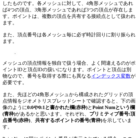
したものです。各メッシュに対して、4角形メッシュであれ
ば4つの頂点、3角形メッシュであれば3つの頂点が存在しま
す。ポイントは、複数の頂点を共有する接続点として扱われ
ます。
また、頂点番号は各メッシュ毎に必ず時計回りに割り振られ
ます。
メッシュの頂点情報を独自で扱う場合、よく間違えるのがポ
イントIDと頂点IDの扱いになります。ポイントと頂点は別
物なので、番号を取得する際にも異なる
インデックス変数
が
必要です。
また、先ほどの4角形メッシュから構成されたグリッドの頂
点情報をジオメトリスプレッドシートで確認すると、下の画
像のように
0:0や0:1と書かれた欄(赤枠)
と
Point Numという欄
(青枠)
があるかと思います。それぞれ、
プリミティブ番号:頂
点番号(赤枠)
、
共有するポイントの番号(青枠)
を示していま
す。