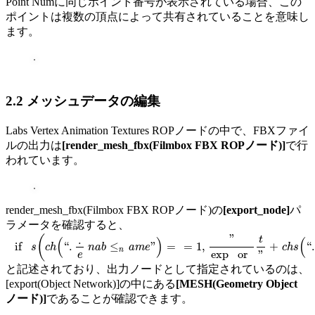
Point Numに同じポイント番号が表示されている場合、この
ポイントは複数の頂点によって共有されていることを意味し
ます。
2.2 メッシュデータの編集
Labs Vertex Animation Textures ROPノードの中で、FBXファイ
ルの出力は
[render_mesh_fbx(Filmbox FBX ROPノード)]
で行
われています。
render_mesh_fbx(Filmbox FBX ROPノード)の
[export_node]
パ
ラメータを確認すると、
if
s
(
c
h
(
“
.
.
e
n
a
b
≤
n
a
m
e
”
)
=
=
1
,
”
exp
or
t
”
+
c
h
s
(
“
.
.
n
a
m
e
”
)
,
”
exp
or
t
M
E
S
H
”
)
”
(
.
t
(
)
(
if
“
.
≤
”
=
=
1
,
+
“
.
s
c
h
n
a
b
a
m
e
c
h
s
n
exp
or
”
e
と記述されており、出力ノードとして指定されているのは、
[export(Object Network)]の中にある
[MESH(Geometry Object
ノード)]
であることが確認できます。