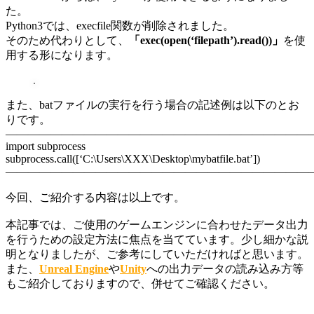
た。
Python3では、execfile関数が削除されました。
そのため代わりとして、
「exec(open(‘filepath’).read())」
を使
用する形になります。
また、batファイルの実行を行う場合の記述例は以下のとお
りです。
———————————————————————————
import subprocess
subprocess.call([‘C:\Users\XXX\Desktop\mybatfile.bat’])
———————————————————————————
今回、ご紹介する内容は以上です。
本記事では、ご使用のゲームエンジンに合わせたデータ出力
を行うための設定方法に焦点を当てています。少し細かな説
明となりましたが、ご参考にしていただければと思います。
また、
Unreal Engine
や
Unity
への出力データの読み込み方等
もご紹介しておりますので、併せてご確認ください。