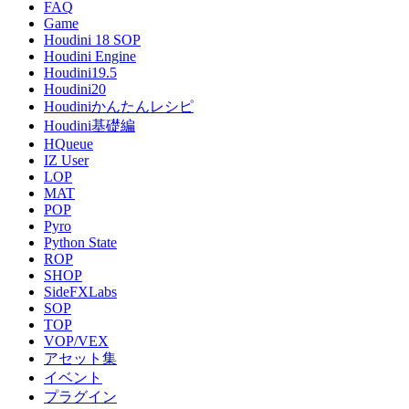
FAQ
Game
Houdini 18 SOP
Houdini Engine
Houdini19.5
Houdini20
Houdiniかんたんレシピ
Houdini基礎編
HQueue
IZ User
LOP
MAT
POP
Pyro
Python State
ROP
SHOP
SideFXLabs
SOP
TOP
VOP/VEX
アセット集
イベント
プラグイン