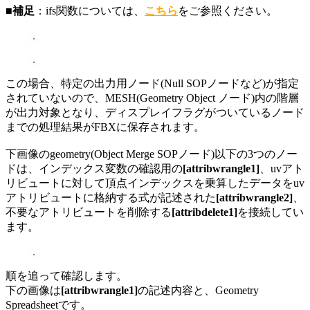
■補足
：ifs関数については、
こちら
をご参照ください。
この場合、特定の出力用ノード(Null SOPノードなど)が指定
されていないので、MESH(Geometry Object ノード)内の階層
が出力対象となり、ディスプレイフラグがついているノード
までの処理結果がFBXに保存されます。
下画像のgeometry(Object Merge SOPノード)以下の3つのノー
ドは、インデックス変数の確認用の
[attribwrangle1]
、uvアト
リビュートに対して頂点インデックスを乗算したデータをuv
アトリビュートに格納する式が記述された
[attribwrangle2]
、
不要なアトリビュートを削除する
[attribdelete1]
を接続してい
ます。
順を追って確認します。
下の画像は
[attribwrangle1]
の記述内容と、Geometry
Spreadsheetです。