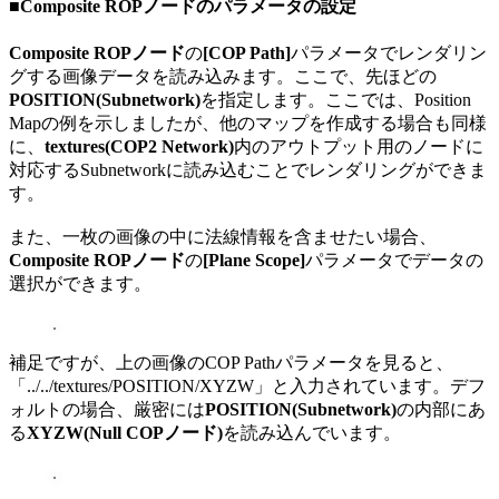
■Composite ROPノードのパラメータの設定
Composite ROPノード
の
[COP Path]
パラメータでレンダリン
グする画像データを読み込みます。ここで、先ほどの
POSITION(Subnetwork)
を指定します。ここでは、Position
Mapの例を示しましたが、他のマップを作成する場合も同様
に、
textures(COP2 Network)
内のアウトプット用のノードに
対応するSubnetworkに読み込むことでレンダリングができま
す。
また、一枚の画像の中に法線情報を含ませたい場合、
Composite ROPノード
の
[Plane Scope]
パラメータでデータの
選択ができます。
補足ですが、上の画像のCOP Pathパラメータを見ると、
「../../textures/POSITION/XYZW」と入力されています。デフ
ォルトの場合、厳密には
POSITION(Subnetwork)
の内部にあ
る
XYZW(Null COPノード)
を読み込んでいます。