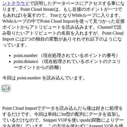
ントクラウド
で説明したデータベースにアクセスする事にな
ります。Point Cloud Iterateは、もし近接のポイントが一つで
もあれば1を返すのて、TrueとなりWhileループに入ります。
Whileループの中でPoint Cloud Importを使って見つかった近接
ポイントからアトリビュートを読み込みます。Channelで読
み取りたいアトリビュートの名前を入れますが、Point Cloud
Import には2つの独自の変数がありそれぞれ以下のようにな
っています。
point.number （現在処理されているポイントの番号）
point.distance （現在処理されているポイントのクエリ
ーポイントからの距離）
今回は point.number を読み込んでいます。
Point Cloud Importでデータを読み込んだら後は好きに処理を
するだけです。今回は単純にInt型の配列にデータを追加し
ているだけなので、Snippet VOPを使いpush()関数によりデー
タを追加しています。この方法を使わずにAppend VOP を使