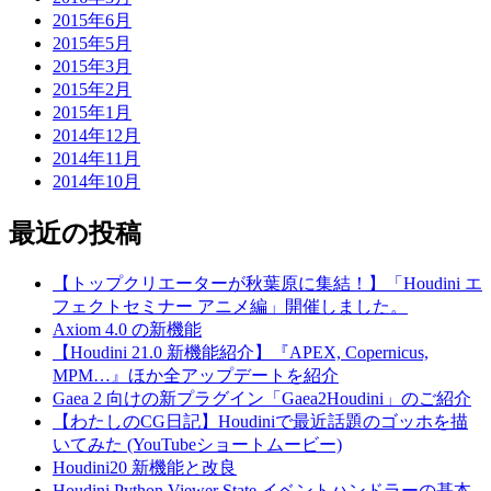
2015年6月
2015年5月
2015年3月
2015年2月
2015年1月
2014年12月
2014年11月
2014年10月
最近の投稿
【トップクリエーターが秋葉原に集結！】「Houdini エ
フェクトセミナー アニメ編」開催しました。
Axiom 4.0 の新機能
【Houdini 21.0 新機能紹介】『APEX, Copernicus,
MPM…』ほか全アップデートを紹介
Gaea 2 向けの新プラグイン「Gaea2Houdini」のご紹介
【わたしのCG日記】Houdiniで最近話題のゴッホを描
いてみた (YouTubeショートムービー)
Houdini20 新機能と改良
Houdini Python Viewer State イベントハンドラーの基本