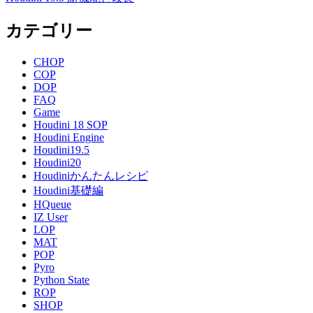
カテゴリー
CHOP
COP
DOP
FAQ
Game
Houdini 18 SOP
Houdini Engine
Houdini19.5
Houdini20
Houdiniかんたんレシピ
Houdini基礎編
HQueue
IZ User
LOP
MAT
POP
Pyro
Python State
ROP
SHOP