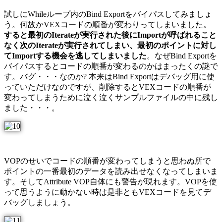
試しにWhileループ内のBind Exportをバイパスしてみましょ
う。何故かVEXコードの順番が変わりってしまいました。
すると最初のIterateが実行された後にImportが呼ばれること
なく次のIterateが実行されてしまい、最初のポイントに対し
てImportする機会を逃してしまいました
。なぜBind Exportを
バイパスするとコードの順番が変わるのかはまったくの謎で
す。バグ・・・なのか? 本来はBind Exportはデバッグ用に使
っていただけなのですが、削除するとVEXコードの順番が
変わってしまうために泣く泣くサンプルファイルの中に残し
ました・・・。
VOPのせいでコードの順番が変わってしまうと思わぬ所で
ポイントの一番最初のデータを読み出せなくなってしまいま
す。そしてAttribute VOP自体にも警告が現れます。VOPを使
って思うように動かない時は是非ともVEXコードを見てデ
バッグしましょう。