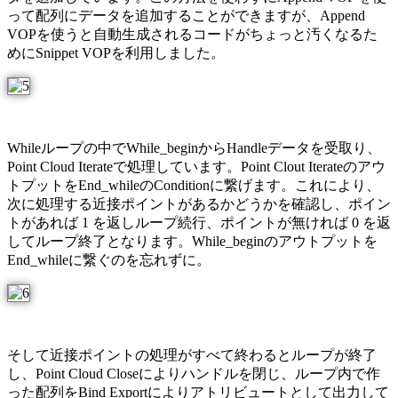
って配列にデータを追加することができますが、Append
VOPを使うと自動生成されるコードがちょっと汚くなるた
めにSnippet VOPを利用しました。
Whileループの中でWhile_beginからHandleデータを受取り、
Point Cloud Iterateで処理しています。Point Clout Iterateのアウ
トプットをEnd_whileのConditionに繋げます。これにより、
次に処理する近接ポイントがあるかどうかを確認し、ポイン
トがあれば 1 を返しループ続行、ポイントが無ければ 0 を返
してループ終了となります。While_beginのアウトプットを
End_whileに繋ぐのを忘れずに。
そして近接ポイントの処理がすべて終わるとループが終了
し、Point Cloud Closeによりハンドルを閉じ、ループ内で作
った配列をBind Exportによりアトリビュートとして出力して