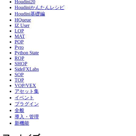
Houdini20
Houdiniかんたんレシピ
Houdini基礎編
HQueue
IZ User
LOP
MAT
POP
Pyro
Python State
ROP
SHOP
SideFXLabs
SOP
TOP
VOP/VEX
アセット集
イベント
プラグイン
全般
導入・管理
新機能