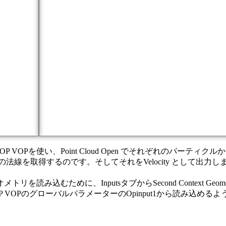
OPを使い、Point Cloud Open でそれぞれのパーティク
イントからの法線を取得するのです。そしてそれをVelocity と
読み込むために、InputsタブからSecond Context Geo
のグローバルパラメーターのOpinput1から読み込めるようになります