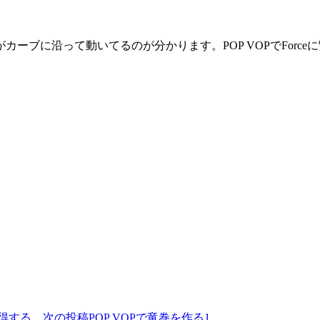
ブに沿って動いてるのが分かります。POP VOPでForceに繋
を取得する。
次の投稿
POP VOPで竜巻を作る1