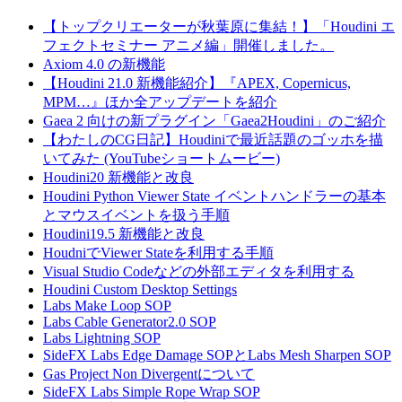
【トップクリエーターが秋葉原に集結！】「Houdini エ
フェクトセミナー アニメ編」開催しました。
Axiom 4.0 の新機能
【Houdini 21.0 新機能紹介】『APEX, Copernicus,
MPM…』ほか全アップデートを紹介
Gaea 2 向けの新プラグイン「Gaea2Houdini」のご紹介
【わたしのCG日記】Houdiniで最近話題のゴッホを描
いてみた (YouTubeショートムービー)
Houdini20 新機能と改良
Houdini Python Viewer State イベントハンドラーの基本
とマウスイベントを扱う手順
Houdini19.5 新機能と改良
HoudniでViewer Stateを利用する手順
Visual Studio Codeなどの外部エディタを利用する
Houdini Custom Desktop Settings
Labs Make Loop SOP
Labs Cable Generator2.0 SOP
Labs Lightning SOP
SideFX Labs Edge Damage SOPとLabs Mesh Sharpen SOP
Gas Project Non Divergentについて
SideFX Labs Simple Rope Wrap SOP