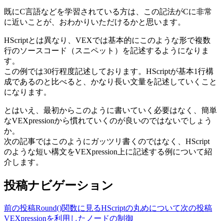
既にC言語などを学習されている方は、この記法がCに非常
に近いことが、おわかりいただけるかと思います。
HScriptとは異なり、VEXでは基本的にこのような形で複数
行のソースコード（スニペット）を記述するようになりま
す。
この例では30行程度記述しております。HScriptが基本1行構
成であるのと比べると、かなり長い文量を記述していくこと
になります。
とはいえ、最初からこのように書いていく必要はなく、簡単
なVEXpressionから慣れていくのが良いのではないでしょう
か。
次の記事ではこのようにガッツリ書くのではなく、HScript
のような短い構文をVEXpression上に記述する例について紹
介します。
投稿ナビゲーション
前の投稿
Round()関数に⾒るHScriptの丸めについて
次の投稿
VEXpressionを利用したノードの制御