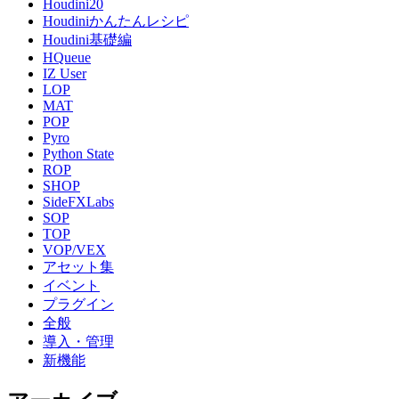
Houdini20
Houdiniかんたんレシピ
Houdini基礎編
HQueue
IZ User
LOP
MAT
POP
Pyro
Python State
ROP
SHOP
SideFXLabs
SOP
TOP
VOP/VEX
アセット集
イベント
プラグイン
全般
導入・管理
新機能