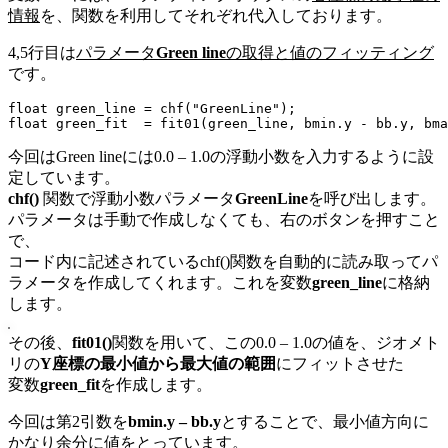
情報
を、関数を利用してそれぞれ代入しております。
4,5行目は
パラメータ
Green line
の取得と値のフィッティング
です。
float green_line = chf("GreenLine");

float green_fit  = fit01(green_line, bmin.y - bb.y, bma
今回はGreen lineには0.0 – 1.0の浮動小数を入力するように設
定しています。
chf()
関数で浮動小数パラメータ
GreenLine
を呼び出します。
パラメータは手動で作成しなくても、右のボタンを押すこと
で、
コード内に記述されているchf()関数を自動的に読み取ってパ
ラメータを作成してくれます。これを変数
green_line
に格納
します。
その後、
fit01()
関数を用いて、この0.0 – 1.0の値を、ジオメト
リの
Y座標の最小値から最大値の範囲
にフィットさせた
変数
green_fit
を作成します。
今回は第2引数を
bmin.y – bb.y
とすることで、最小値方向に
かなり余分に値をとっています。