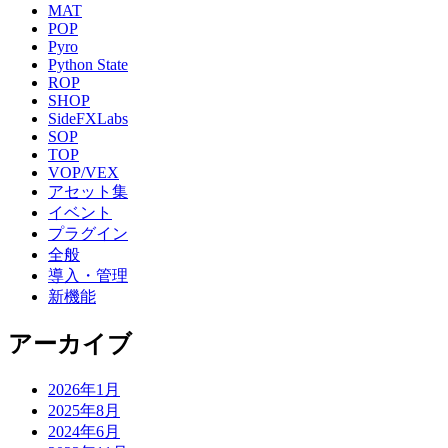
MAT
POP
Pyro
Python State
ROP
SHOP
SideFXLabs
SOP
TOP
VOP/VEX
アセット集
イベント
プラグイン
全般
導入・管理
新機能
アーカイブ
2026年1月
2025年8月
2024年6月