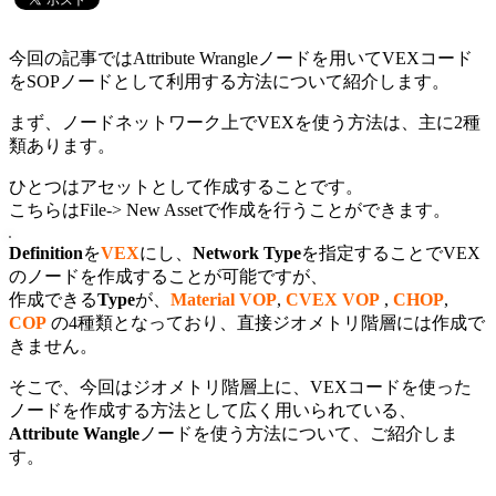
今回の記事ではAttribute Wrangleノードを用いてVEXコード
をSOPノードとして利用する方法について紹介します。
まず、ノードネットワーク上でVEXを使う方法は、主に2種
類あります。
ひとつはアセットとして作成することです。
こちらはFile-> New Assetで作成を行うことができます。
Definition
を
VEX
にし、
Network Type
を指定することでVEX
のノードを作成することが可能ですが、
作成できる
Type
が、
Material VOP
,
CVEX VOP
,
CHOP
,
COP
の4種類となっており、直接ジオメトリ階層には作成で
きません。
そこで、今回はジオメトリ階層上に、VEXコードを使った
ノードを作成する方法として広く用いられている、
Attribute Wangle
ノードを使う方法について、ご紹介しま
す。