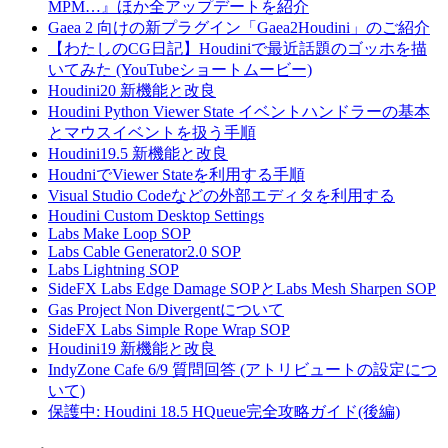
MPM…』ほか全アップデートを紹介
Gaea 2 向けの新プラグイン「Gaea2Houdini」のご紹介
【わたしのCG日記】Houdiniで最近話題のゴッホを描
いてみた (YouTubeショートムービー)
Houdini20 新機能と改良
Houdini Python Viewer State イベントハンドラーの基本
とマウスイベントを扱う手順
Houdini19.5 新機能と改良
HoudniでViewer Stateを利用する手順
Visual Studio Codeなどの外部エディタを利用する
Houdini Custom Desktop Settings
Labs Make Loop SOP
Labs Cable Generator2.0 SOP
Labs Lightning SOP
SideFX Labs Edge Damage SOPとLabs Mesh Sharpen SOP
Gas Project Non Divergentについて
SideFX Labs Simple Rope Wrap SOP
Houdini19 新機能と改良
IndyZone Cafe 6/9 質問回答 (アトリビュートの設定につ
いて)
保護中: Houdini 18.5 HQueue完全攻略ガイド(後編)