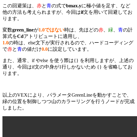
この回避策は、
赤
と
青
の式で
bmax.y
に極小値を足す、など
他の方法も考えられますが、今回は
if
文を用いて回避してお
ります。
変数
green_line
が
1.0
ではない
時は、先ほどの
赤
、
緑
、
青
の計
算式を
Cd
アトリビュートに適用し、
1.0
の時は、else文下が実行されるので、ハードコーディング
で
赤
と
青
の値だけ
0.0
に設定しています。
また、通常、if やelse を使う際は{} を利用しますが、上述の
通り、今回はif文の中身が1行しかないため {} を省略してお
ります。
以上のVEXにより、パラメータGreenLineを動かすことで、
緑の位置を制御しつつ山のカラーリングを行うノードが完成
しました。