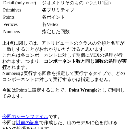
Detail (only once)
ジオメトリそのもの（つまり1回）
Primitives
各プリミティブ
Points
各ポイント
Vertices
各Vertex
Numbers
指定した回数
上4点に関しては、アトリビュートのクラスの分類と名前が
一致しすることがおわかりいただけると思います。
これらは各コンポーネントに対して別個にVEXの処理が行
われます。つまり、
コンポーネント数と同じ回数の処理が実
行
されます。
Numbersは実行する回数を指定して実行するタイプで、どの
コンポーネントに対して実行するかは指定しません。
今回はPointsに設定することで、
Point Wrangle
として利用し
てみます。
今回のシーンファイル
です。
今回は
以前の記事
で作成した、山のモデルに色を付ける
VEXの拡張を行います。