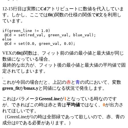
12-15行目は実際に
Cd
アトリビュートに数値を代入していま
す。しかし、ここでは
fit
()関数の仕様の関係で
if
文を利用し
ています。
if(green_line != 1.0)

 @Cd = set(red_val, green_val, blue_val);

else

 @Cd = set(0.0, green_val, 0.0);
VEXの
fit()
関数は、フィット前の値の最小値と最大値が同じ
数値になっている場合、
最終的な出力が、フィット後の最小値と最大値の平均値で固
定されてしまいます。
これが今回の場合だと、上記の
赤
と
青
の式において、変数
green_fit
が
bmax.y
と同値になる状況で発生します。
これはパラメータ
GreenLine
が
1
となっている時なのです
が、できればこの時は赤と青は
平均値
ではなく、
0
が出力さ
れてほしいです。
（GreenLineが1の時は全部緑であって欲しいので、赤、青の
成分は0である必要があります。）