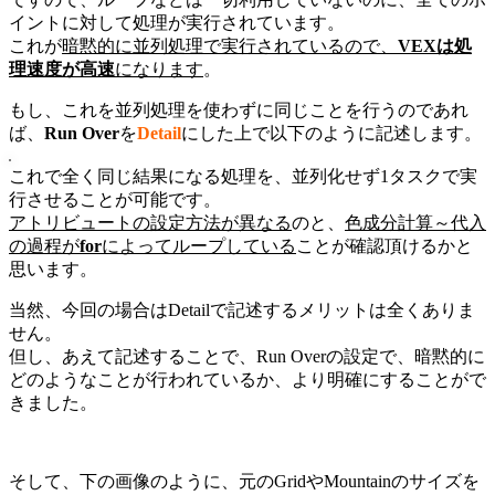
イントに対して処理が実行されています。
これが
暗黙的に並列処理で実行されているので、
VEXは処
理速度が高速
になります
。
もし、これを並列処理を使わずに同じことを行うのであれ
ば、
Run Over
を
Detail
にした上で以下のように記述します。
これで全く同じ結果になる処理を、並列化せず1タスクで実
行させることが可能です。
アトリビュートの設定方法が異なる
のと、
色成分計算～代入
の過程が
for
によってループしている
ことが確認頂けるかと
思います。
当然、今回の場合はDetailで記述するメリットは全くありま
せん。
但し、あえて記述することで、Run Overの設定で、暗黙的に
どのようなことが行われているか、より明確にすることがで
きました。
そして、下の画像のように、元のGridやMountainのサイズを