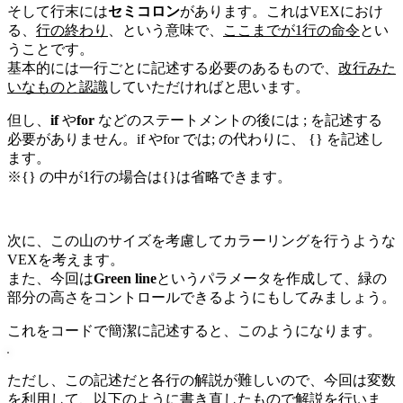
そして行末には
セミコロン
があります。これはVEXにおけ
る、
行の終わり
、という意味で、
ここまでが1行の命令
とい
うことです。
基本的には一行ごとに記述する必要のあるもので、
改行みた
いなものと認識
していただければと思います。
但し、
if
や
for
などのステートメントの後には ; を記述する
必要がありません。if やfor では; の代わりに、 {} を記述し
ます。
※{} の中が1行の場合は{}は省略できます。
次に、この山のサイズを考慮してカラーリングを行うような
VEXを考えます。
また、今回は
Green line
というパラメータを作成して、緑の
部分の高さをコントロールできるようにもしてみましょう。
これをコードで簡潔に記述すると、このようになります。
ただし、この記述だと各行の解説が難しいので、今回は変数
を利用して、以下のように書き直したもので解説を行いま