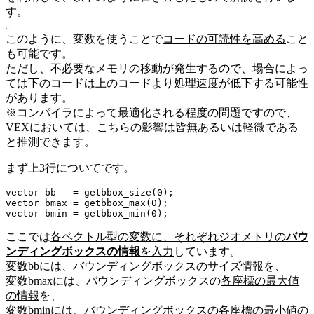
す。
このように、変数を使うことで
コードの可読性を高める
こと
も可能です。
ただし、不必要なメモリの移動が発生するので、場合によっ
ては下のコードは上のコードより処理速度が低下する可能性
があります。
※コンパイラによって最適化される程度の問題ですので、
VEXにおいては、こちらの影響は皆無あるいは軽微である
と推測できます。
まず上3行についてです。
vector bb   = getbbox_size(0);

vector bmax = getbbox_max(0);

vector bmin = getbbox_min(0);
ここでは
各ベクトル型の変数に、それぞれジオメトリの
バウ
ンディングボックスの情報
を入力
しています。
変数bbには、バウンディングボックスの
サイズ情報
を、
変数bmaxには、バウンディングボックスの
各座標の最大値
の情報
を、
変数bminには、バウンディングボックスの
各座標の最小値の