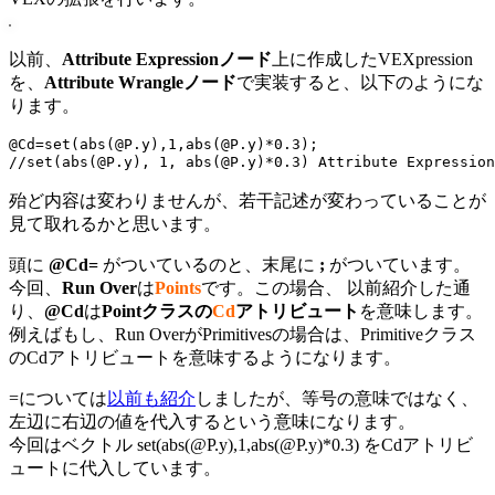
以前、
Attribute Expressionノード
上に作成したVEXpression
を、
Attribute Wrangleノード
で実装すると、以下のようにな
ります。
@Cd=set(abs(@P.y),1,abs(@P.y)*0.3);

殆ど内容は変わりませんが、若干記述が変わっていることが
見て取れるかと思います。
頭に
@Cd=
がついているのと、末尾に
;
がついています。
今回、
Run Over
は
Points
です。この場合、 以前紹介した通
り、
@Cd
は
Pointクラスの
Cd
アトリビュート
を意味します。
例えばもし、Run OverがPrimitivesの場合は、Primitiveクラス
のCdアトリビュートを意味するようになります。
=については
以前も紹介
しましたが、等号の意味ではなく、
左辺に右辺の値を代入するという意味になります。
今回はベクトル set(abs(@P.y),1,abs(@P.y)*0.3) をCdアトリビ
ュートに代入しています。