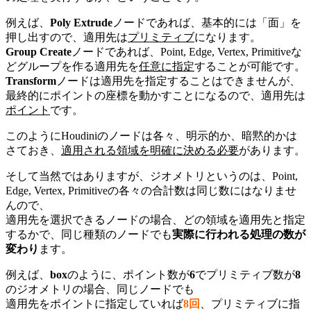
例えば、
Poly Extrude
ノードであれば、基本的には「面」を
押し出すので、適用先は
プリミティブ
になります。
Group Create
ノードであれば、Point, Edge, Vertex, Primitiveな
どグループを作る適用先を
任意に指定
することが可能です。
Transform
ノードは適用先を指定することはできませんが、
最終的にポイントの座標を動かすことになるので、適用先は
ポイント
です。
このようにHoudiniのノードは各々、明示的か、暗黙的かは
さておき、
適用される領域を明確に決める必要
があります。
そして当然ではありますが、ジオメトリというのは、Point,
Edge, Vertex, Primitiveの各々の合計数は同じ数にはなりませ
んので、
適用先を選択できるノードの場合、どの領域を適用先と指定
するかで、同じ種類のノードでも
実際に行われる処理の数が
変わり
ます。
例えば、
box
のように、ポイント数が
6
でプリミティブ数が
8
のジオメトリの場合、同じノードでも
適用先をポイントに指定していれば
8回
、プリミティブに指