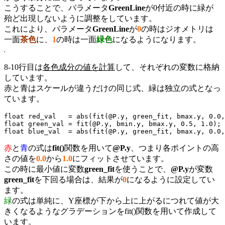
こうすることで、パラメータ
GreenLine
が0付近の時に緑が
殆ど出現しないように調整をしています。
これにより、パラメータ
GreenLine
が
0
の時はジオメトリは
一面
茶色
に、
1
の時は一面
緑色
になるようになります。
8-10行目は
各色成分の値を計算
して、それぞれの変数に格納
しています。
赤と青はスケールが違うだけの同じ式、緑は独立の式となっ
ています。
float red_val   = abs(fit(@P.y, green_fit, bmax.y, 0.0,
float green_val = fit(@P.y, bmin.y, bmax.y, 0.5, 1.0);

float blue_val  = abs(fit(@P.y, green_fit, bmax.y, 0.0,
赤
と
青
の式は
fit()
関数を用いて
@P.y
、つまり各ポイントの高
さの値を
0.0
から
1.0
にフィットさせています。
この時に最小値に変数
green_fit
を使うことで、
@P.y
が変数
green_fit
を下回る場合は、結果が
0
になるように設定してい
ます。
緑
の式は単純に、Y座標が下から上に上がるにつれて値が大
きくなるようなグラデーションをfit()関数を用いて作成して
います。